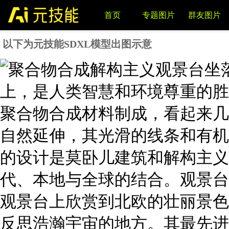
首页
专题图片
群友图片
以下为元技能SDXL模型出图示意
LORA模型
写词与图片反推
AI课程推荐
VIP
VIP
NEW