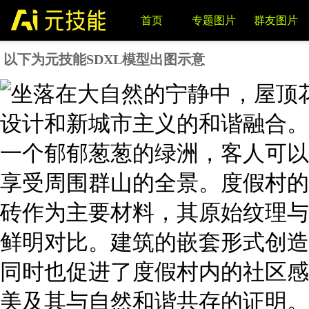
首页
专题图片
群友图片
以下为元技能SDXL模型出图示意
LORA模型
写词与图片反推
AI课程推荐
VIP
VIP
NEW